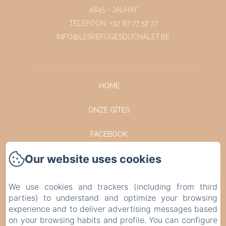
4845 - JALHAY
TELEFOON: +32 87 77 57 77
INFO@LESREFUGESDUCHALET.BE
HOME
ONZE GÎTES
FACEBOOK
Our website uses cookies
INSTAGRAM
NEEM CONTACT OP MET
We use cookies and trackers (including from third
parties) to understand and optimize your browsing
POLITIQUE DE CONFIDENTIALITÉ
experience and to deliver advertising messages based
on your browsing habits and profile. You can configure