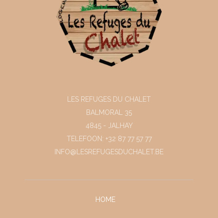
LES REFUGES DU CHALET
BALMORAL 35
4845 - JALHAY
TELEFOON: +32 87 77 57 77
INFO@LESREFUGESDUCHALET.BE
HOME