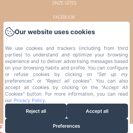
ONZE GÎTES
FACEBOOK
Our website uses cookies
INSTAGRAM
NEEM CONTACT OP MET
We use cookies and trackers (including from third
parties) to understand and optimize your browsing
POLITIQUE DE CONFIDENTIALITÉ
experience and to deliver advertising messages based
on your browsing habits and profile. You can configure
or refuse cookies by clicking on
"Set up my
INFORMATIONS LÉGALES
preferences"
or
"Reject all cookies"
. You can also
accept all cookies by clicking on the
"Accept All
INFORMATIONS SUR LES COOKIES
Cookies"
button. For more information, you can read
our
Privacy Policy
.
EN
FR
DE
NL
Reject all
Accept all
MOGELIJK GEMAAKT MET AMENITIZ
Preferences
Failed to load BookingEngine/index: Loading chunk 93