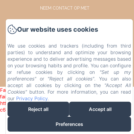
NEEM CONTACT OP MET
POLITIQUE DE CONFIDENTIALITÉ
Our website uses cookies
INFORMATIONS LÉGALES
We use cookies and trackers (including from third
INFORMATIONS SUR LES COOKIES
parties) to understand and optimize your browsing
experience and to deliver advertising messages based
on your browsing habits and profile. You can configure
EN
FR
DE
NL
or refuse cookies by clicking on
"Set up my
preferences"
or
"Reject all cookies"
. You can also
MOGELIJK GEMAAKT MET AMENITIZ
accept all cookies by clicking on the
"Accept All
Failed to load BookingEngine/index: Loading chunk 1322
Cookies"
button. For more information, you can read
failed. (missing:
our
Privacy Policy
.
https://d1cmur5l0xva3h.cloudfront.net/packs/1322-
Reject all
Accept all
c6e932f9d3d27b65-1bf7c4dc6a241241.js)
Preferences