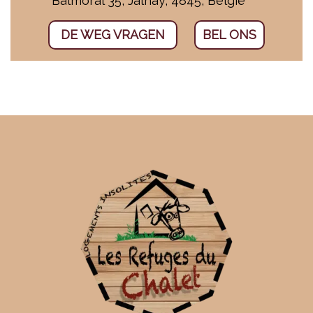
Balmoral 35, Jalhay, 4845, België
DE WEG VRAGEN
BEL ONS