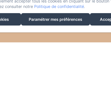
lement accepter tous les cookies en cliquant sur le bouton 
ez consulter notre
Politique de confidentialité
.
okies
Paramétrer mes préférences
Accep
EN
FR
DE
NL