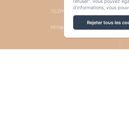
refuser". Vous pouvez éga
d'informations, vous pouv
TÉLÉPHONE: +32 87 77 57 77
Rejeter tous les co
INFO@LESREFUGESDUCHALET.BE