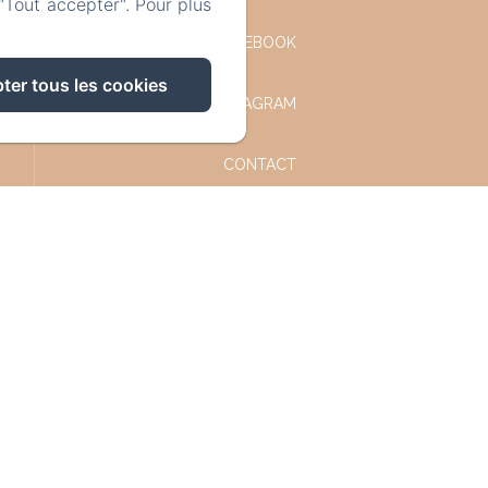
"Tout accepter". Pour plus
FACEBOOK
ter tous les cookies
INSTAGRAM
CONTACT
POLITIQUE DE
CONFIDENTIALITÉ
INFORMATIONS LÉGALES
INFORMATIONS SUR LES
COOKIES