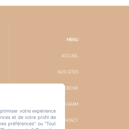
MENU
ACCUEIL
NOS GÎTES
FACEBOOK
INSTAGRAM
optimiser votre expérience
nces et de votre profil de
CONTACT
mes préférences" ou "Tout