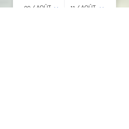
09
/ AOÛT
11
/ AOÛT
ADULTES
Bienvenue aux Refuges du
Chalet
Situé à l'arrière du restaurant "Le Chalet
Suisse" sur les hauteurs de Spa (3km) vous
serez à proximité de magnifiques
promenades, de délassements aux
Thermes(2km), d'une partie de golf (500m),