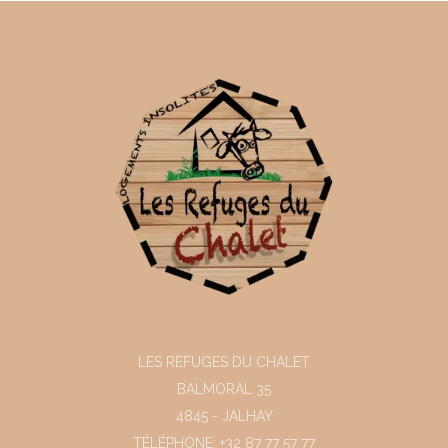
LES REFUGES DU CHALET
BALMORAL 35
4845 - JALHAY
TÉLÉPHONE: +32 87 77 57 77