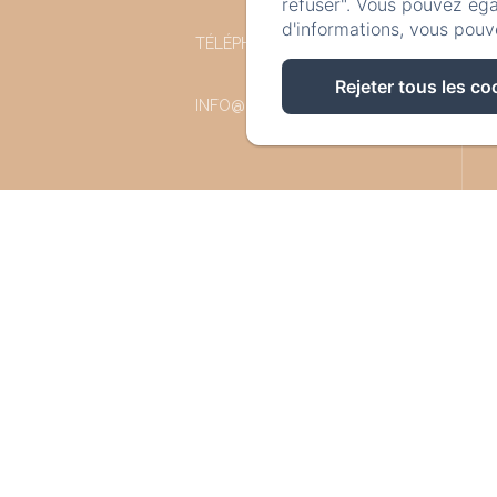
refuser". Vous pouvez éga
d'informations, vous pouv
TÉLÉPHONE: +32 87 77 57 77
Rejeter tous les co
INFO@LESREFUGESDUCHALET.BE