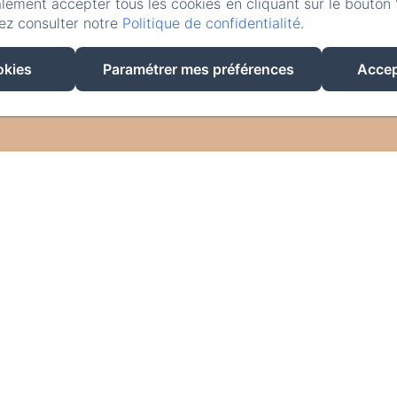
lement accepter tous les cookies en cliquant sur le bouton 
ez consulter notre
Politique de confidentialité
.
okies
Paramétrer mes préférences
Accep
EN
FR
DE
NL