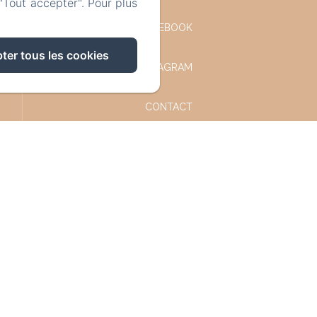
"Tout accepter". Pour plus
FACEBOOK
ter tous les cookies
INSTAGRAM
CONTACT
POLITIQUE DE
CONFIDENTIALITÉ
INFORMATIONS LÉGALES
INFORMATIONS SUR LES
COOKIES