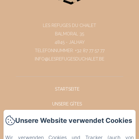
LES REFUGES DU CHALET
BALMORAL 35
4845 - JALHAY
TELEFONNUMMER: +32 87 77 57 77
INFO@LESREFUGESDUCHALET.BE
STARTSEITE
UNSERE GÎTES
Unsere Website verwendet Cookies
FACEBOOK
INSTAGRAM
Wir verwenden Cookies und Tracker (auch von